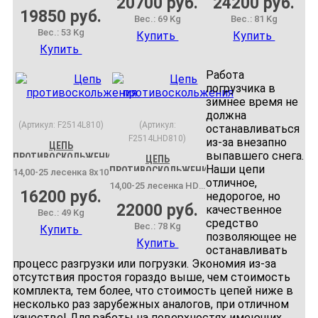
20700 руб.
24200 руб.
19850 руб.
Вес.:
69 Kg
Вес.:
81 Kg
Вес.:
53 Kg
Купить
Купить
Купить
Работа
погрузчика в
зимнее время не
должна
(Артикул:
F2514L810
)
(Артикул:
останавливаться
F2514LHD810
)
из-за внезапно
ЦЕПЬ
выпавшего снега.
ПРОТИВОСКОЛЬЖЕНИЯ
ЦЕПЬ
Наши цепи
ПРОТИВОСКОЛЬЖЕНИЯ
14,00-25 лесенка 8х10
отличное,
14,00-25 лесенка HD 8х10
16200 руб.
недорогое, но
22000 руб.
качественное
Вес.:
49 Kg
средство
Вес.:
78 Kg
Купить
позволяющее не
Купить
останавливать
процесс разгрузки или погрузки. Экономия из-за
отсутствия простоя гораздо выше, чем стоимость
комплекта, тем более, что стоимость цепей ниже в
несколько раз зарубежных аналогов, при отличном
качестве! Для работы на поверхностях имеющих