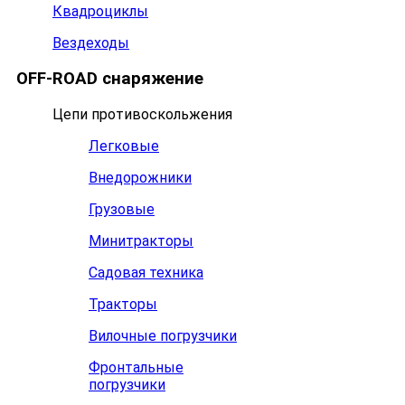
Квадроциклы
Вездеходы
OFF-ROAD снаряжение
Цепи противоскольжения
Легковые
Внедорожники
Грузовые
Минитракторы
Садовая техника
Тракторы
Вилочные погрузчики
Фронтальные
погрузчики