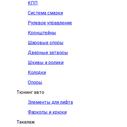
КПП
Система смазки
Рулевое управление
Кронштейны
Шаровые опоры
Дверные затворы
Шкивы и ролики
Колодки
Опоры
Тюнинг авто
Элементы для лифта
Фаркопы и крюки
Такелаж