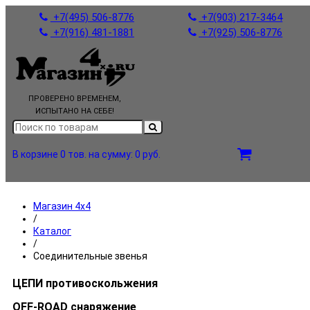
+7(495) 506-8776
+7(903) 217-3464
+7(916) 481-1881
+7(925) 506-8776
ПРОВЕРЕНО ВРЕМЕНЕМ,
ИСПЫТАНО НА СЕБЕ!
В корзине 0 тов.
на сумму: 0 руб.
Магазин 4x4
/
Каталог
/
Соединительные звенья
ЦЕПИ противоскольжения
OFF-ROAD снаряжение