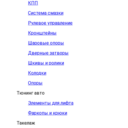
КПП
Система смазки
Рулевое управление
Кронштейны
Шаровые опоры
Дверные затворы
Шкивы и ролики
Колодки
Опоры
Тюнинг авто
Элементы для лифта
Фаркопы и крюки
Такелаж