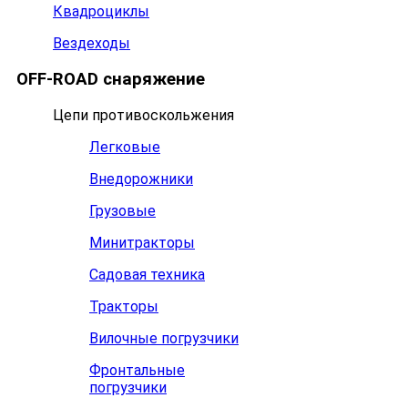
Квадроциклы
Вездеходы
OFF-ROAD снаряжение
Цепи противоскольжения
Легковые
Внедорожники
Грузовые
Минитракторы
Садовая техника
Тракторы
Вилочные погрузчики
Фронтальные
погрузчики