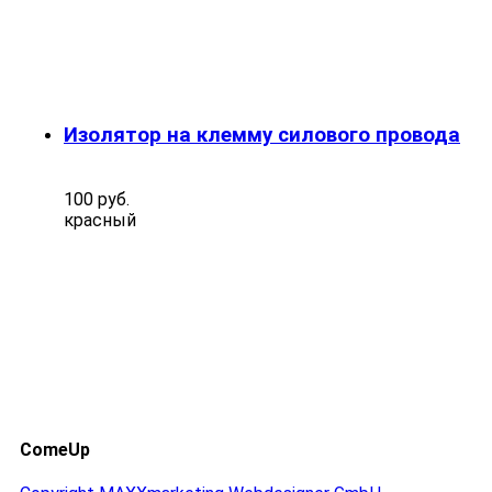
Изолятор на клемму силового провода
100 руб.
красный
ComeUp