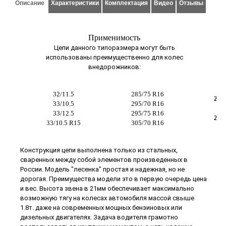
Описание
Характеристики
Комплектация
Видео
Отзывы
товар есть в
наличии
Применимость
Цепи данного типоразмера могут быть
использованы преимущественно для колес
внедорожников:
32/11.5
285/75 R16
265
33/10.5
295/70 R16
33/12.5
295/75 R16
285
33/10.5 R15
305/70 R16
Конструкция цепи выполнена только из стальных,
сваренных между собой элементов произведенных в
России. Модель "лесенка" простая и надежная, но не
дорогая. Преимущества модели это в первую очередь цена
и вес. Высота звена в 21мм обеспечивает максимально
возможную тягу на колесах автомобиля массой свыше
1.8т. даже на современных мощных бензиновых или
дизельных двигателях. Задача водителя грамотно