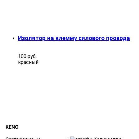
Изолятор на клемму силового провода
100 руб.
красный
KENO