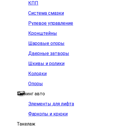
КПП
Система смазки
Рулевое управление
Кронштейны
Шаровые опоры
Дверные затворы
Шкивы и ролики
Колодки
Опоры
Тюнинг авто
Элементы для лифта
Фаркопы и крюки
Такелаж